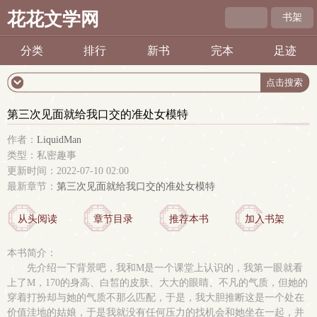
花花文学网
书架
分类
排行
新书
完本
足迹
第三次见面就给我口交的准处女模特
作者：
LiquidMan
类型：私密趣事
更新时间：2022-07-10 02:00
最新章节：
第三次见面就给我口交的准处女模特
从头阅读
章节目录
推荐本书
加入书架
本书简介：
先介绍一下背景吧，我和M是一个课堂上认识的，我第一眼就看
上了M，170的身高、白皙的皮肤、大大的眼睛、不凡的气质，但她的
穿着打扮却与她的气质不那么匹配，于是，我大胆推断这是一个处在
价值洼地的姑娘，于是我就没有任何压力的找机会和她坐在一起，并