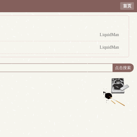
首页
LiquidMan
LiquidMan