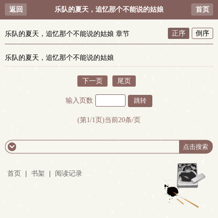
返回
乐队的夏天，追忆那个不能说的姑娘
首页
正序
倒序
乐队的夏天，追忆那个不能说的姑娘 章节
乐队的夏天，追忆那个不能说的姑娘
下一页
尾页
输入页数
(第1/1页)当前20条/页
首页
|
书架
|
阅读记录