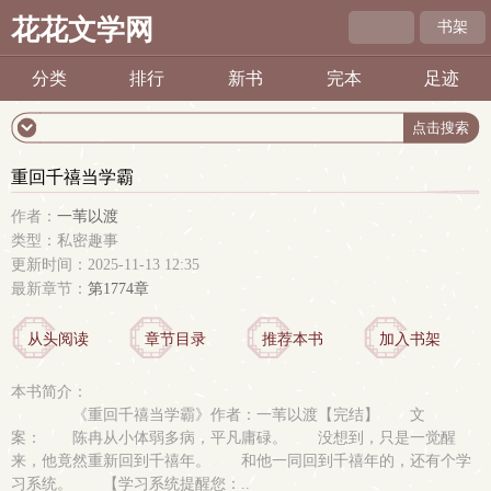
花花文学网
书架
分类
排行
新书
完本
足迹
重回千禧当学霸
作者：
一苇以渡
类型：私密趣事
更新时间：2025-11-13 12:35
最新章节：
第1774章
从头阅读
章节目录
推荐本书
加入书架
本书简介：
《重回千禧当学霸》作者：一苇以渡【完结】 文
案： 陈冉从小体弱多病，平凡庸碌。 没想到，只是一觉醒
来，他竟然重新回到千禧年。 和他一同回到千禧年的，还有个学
习系统。 【学习系统提醒您：..