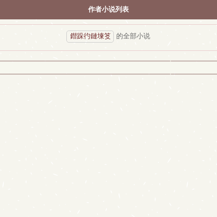
作者小说列表
鐟跺彴鏈堜笅
的全部小说