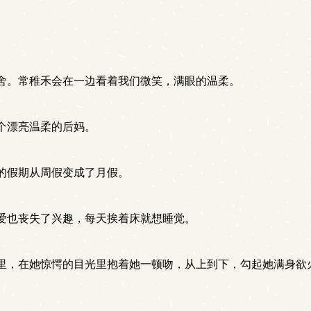
舍。常稚禾会在一边看着我们微笑，满眼的温柔。
个漂亮温柔的后妈。
的假期从周假变成了月假。
爱也丧失了兴趣，每天挨着床就想睡觉。
里，在她惊愕的目光里抱着她一顿吻，从上到下，勾起她满身欲